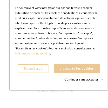
Blog Options
Tutoriels
En poursuivant votre navigation sur options.fr, vous acceptez
l’utilisation de cookies. Ces cookies sont destinés à vous offrir la
meilleure expérience possible lors de votre navigation sur notre
site. Ils nous permettent également de personnaliser votre
expérience en fonction de vos préférences et de comprendre
comment vous utilisez notre site. En cliquant sur "J’accepte",
vous consentez à l'utilisation de tous les cookies. Vous pouvez
OPTIONS LUXEMBOURG
également personnaliser vos préférences en cliquant sur
13 rue Paul Rischard
"Paramétrer les cookies". Pour en savoir plus, consultez notre
5324 Contern
Politique de Confidentialité
.
LUXEMBOURG
Téléphone :
+352 28 77 87 88
Paramètres
J'accepte les cookies
BOUTIQUE OPTIONS LUXEMBOURG
2, avenue Grand-Duc Jean
Continuer sans accepter
>
L - 1842 HOWALD LUXEMBOURG
LUXEMBOURG
Téléphone :
+352 28 77 87 88