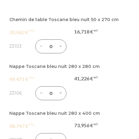
Articles
du
Chemin de table Toscane bleu nuit 50 x 270 cm
produit
16,718 €
20,062 €
groupé
23103
Nappe Toscane bleu nuit 280 x 280 cm
41,226 €
49,471 €
23106
Nappe Toscane bleu nuit 280 x 400 cm
73,956 €
88,747 €