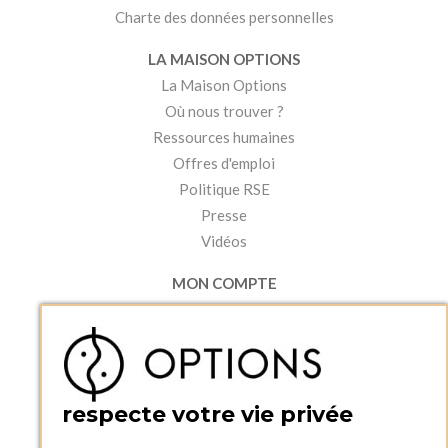
Charte des données personnelles
LA MAISON OPTIONS
La Maison Options
Où nous trouver ?
Ressources humaines
Offres d'emploi
Politique RSE
Presse
Vidéos
MON COMPTE
Accéder à mon compte
Ma liste d'envies
Créer un compte
PRATIQUE
respecte votre vie privée
Catalogues et bons de commande