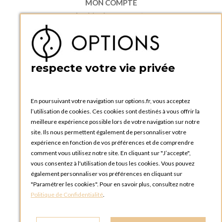
MON COMPTE
Accéder à mon compte
Ma liste d'envies
Créer un compte
PRATIQUE
respecte votre vie privée
Catalogues et bons de commande
Blog Options
Tutoriels
En poursuivant votre navigation sur options.fr, vous acceptez
l’utilisation de cookies. Ces cookies sont destinés à vous offrir la
meilleure expérience possible lors de votre navigation sur notre
site. Ils nous permettent également de personnaliser votre
expérience en fonction de vos préférences et de comprendre
comment vous utilisez notre site. En cliquant sur "J’accepte",
vous consentez à l'utilisation de tous les cookies. Vous pouvez
OPTIONS LUXEMBOURG
également personnaliser vos préférences en cliquant sur
13 rue Paul Rischard
"Paramétrer les cookies". Pour en savoir plus, consultez notre
5324 Contern
Politique de Confidentialité
.
LUXEMBOURG
Téléphone :
+352 28 77 87 88