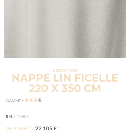
LOCATION
NAPPE LIN FICELLE
220 X 350 CM
GAMME :
Réf. :
29609
22.105 €
26.526 €