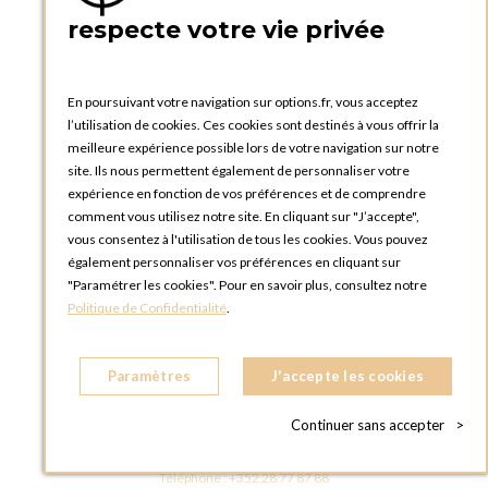
PRATIQUE
respecte votre vie privée
Catalogues et bons de commande
Blog Options
Tutoriels
En poursuivant votre navigation sur options.fr, vous acceptez
l’utilisation de cookies. Ces cookies sont destinés à vous offrir la
meilleure expérience possible lors de votre navigation sur notre
site. Ils nous permettent également de personnaliser votre
expérience en fonction de vos préférences et de comprendre
comment vous utilisez notre site. En cliquant sur "J’accepte",
vous consentez à l'utilisation de tous les cookies. Vous pouvez
OPTIONS LUXEMBOURG
également personnaliser vos préférences en cliquant sur
13 rue Paul Rischard
"Paramétrer les cookies". Pour en savoir plus, consultez notre
5324 Contern
Politique de Confidentialité
.
LUXEMBOURG
Téléphone :
+352 28 77 87 88
Paramètres
J'accepte les cookies
BOUTIQUE OPTIONS LUXEMBOURG
2, avenue Grand-Duc Jean
Continuer sans accepter
>
L - 1842 HOWALD LUXEMBOURG
LUXEMBOURG
Téléphone :
+352 28 77 87 88