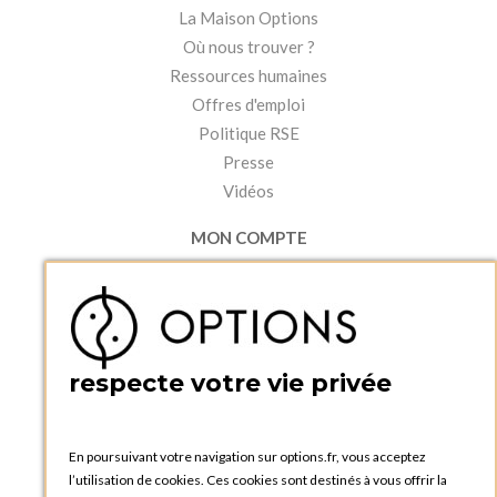
La Maison Options
Où nous trouver ?
Ressources humaines
Offres d'emploi
Politique RSE
Presse
Vidéos
MON COMPTE
Accéder à mon compte
Ma liste d'envies
Créer un compte
PRATIQUE
respecte votre vie privée
Catalogues et bons de commande
Blog Options
Tutoriels
En poursuivant votre navigation sur options.fr, vous acceptez
l’utilisation de cookies. Ces cookies sont destinés à vous offrir la