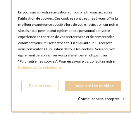
Blog Options
Tutoriels
En poursuivant votre navigation sur options.fr, vous acceptez
l’utilisation de cookies. Ces cookies sont destinés à vous offrir la
meilleure expérience possible lors de votre navigation sur notre
site. Ils nous permettent également de personnaliser votre
expérience en fonction de vos préférences et de comprendre
comment vous utilisez notre site. En cliquant sur "J’accepte",
vous consentez à l'utilisation de tous les cookies. Vous pouvez
OPTIONS LUXEMBOURG
également personnaliser vos préférences en cliquant sur
13 rue Paul Rischard
"Paramétrer les cookies". Pour en savoir plus, consultez notre
5324 Contern
Politique de Confidentialité
.
LUXEMBOURG
Téléphone :
+352 28 77 87 88
Paramètres
J'accepte les cookies
BOUTIQUE OPTIONS LUXEMBOURG
2, avenue Grand-Duc Jean
Continuer sans accepter
>
L - 1842 HOWALD LUXEMBOURG
LUXEMBOURG
Téléphone :
+352 28 77 87 88