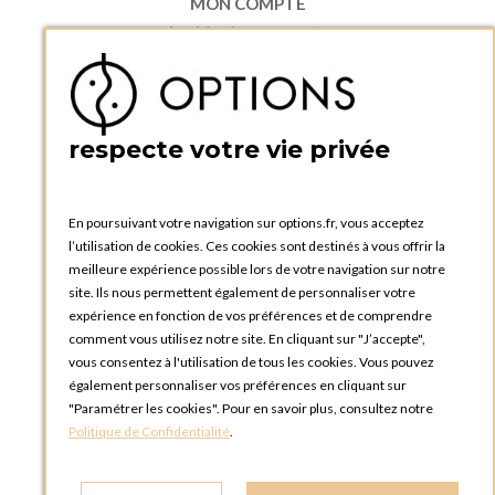
MON COMPTE
Accéder à mon compte
Ma liste d'envies
Créer un compte
PRATIQUE
respecte votre vie privée
Catalogues et bons de commande
Blog Options
Tutoriels
En poursuivant votre navigation sur options.fr, vous acceptez
l’utilisation de cookies. Ces cookies sont destinés à vous offrir la
meilleure expérience possible lors de votre navigation sur notre
site. Ils nous permettent également de personnaliser votre
expérience en fonction de vos préférences et de comprendre
comment vous utilisez notre site. En cliquant sur "J’accepte",
vous consentez à l'utilisation de tous les cookies. Vous pouvez
OPTIONS LUXEMBOURG
également personnaliser vos préférences en cliquant sur
13 rue Paul Rischard
"Paramétrer les cookies". Pour en savoir plus, consultez notre
5324 Contern
Politique de Confidentialité
.
LUXEMBOURG
Téléphone :
+352 28 77 87 88