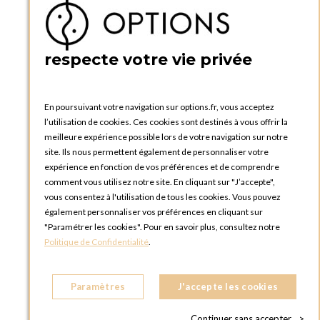
Ma liste d'envies
Créer un compte
PRATIQUE
respecte votre vie privée
Catalogues et bons de commande
Blog Options
Tutoriels
En poursuivant votre navigation sur options.fr, vous acceptez
l’utilisation de cookies. Ces cookies sont destinés à vous offrir la
meilleure expérience possible lors de votre navigation sur notre
site. Ils nous permettent également de personnaliser votre
expérience en fonction de vos préférences et de comprendre
comment vous utilisez notre site. En cliquant sur "J’accepte",
vous consentez à l'utilisation de tous les cookies. Vous pouvez
OPTIONS LUXEMBOURG
également personnaliser vos préférences en cliquant sur
13 rue Paul Rischard
"Paramétrer les cookies". Pour en savoir plus, consultez notre
5324 Contern
Politique de Confidentialité
.
LUXEMBOURG
Téléphone :
+352 28 77 87 88
Paramètres
J'accepte les cookies
BOUTIQUE OPTIONS LUXEMBOURG
2, avenue Grand-Duc Jean
Continuer sans accepter
>