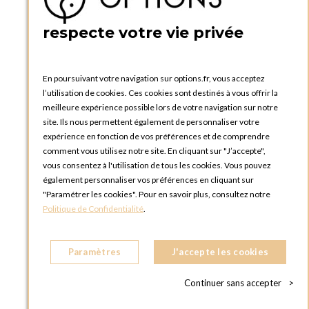
PRATIQUE
respecte votre vie privée
Catalogues et bons de commande
Blog Options
Tutoriels
En poursuivant votre navigation sur options.fr, vous acceptez
l’utilisation de cookies. Ces cookies sont destinés à vous offrir la
meilleure expérience possible lors de votre navigation sur notre
site. Ils nous permettent également de personnaliser votre
expérience en fonction de vos préférences et de comprendre
comment vous utilisez notre site. En cliquant sur "J’accepte",
vous consentez à l'utilisation de tous les cookies. Vous pouvez
OPTIONS LUXEMBOURG
également personnaliser vos préférences en cliquant sur
13 rue Paul Rischard
"Paramétrer les cookies". Pour en savoir plus, consultez notre
5324 Contern
Politique de Confidentialité
.
LUXEMBOURG
Téléphone :
+352 28 77 87 88
Paramètres
J'accepte les cookies
BOUTIQUE OPTIONS LUXEMBOURG
2, avenue Grand-Duc Jean
Continuer sans accepter
>
L - 1842 HOWALD LUXEMBOURG
LUXEMBOURG