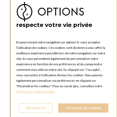
Ma liste d'envies
Créer un compte
PRATIQUE
respecte votre vie privée
Catalogues et bons de commande
Blog Options
Tutoriels
En poursuivant votre navigation sur options.fr, vous acceptez
l’utilisation de cookies. Ces cookies sont destinés à vous offrir la
meilleure expérience possible lors de votre navigation sur notre
site. Ils nous permettent également de personnaliser votre
expérience en fonction de vos préférences et de comprendre
comment vous utilisez notre site. En cliquant sur "J’accepte",
vous consentez à l'utilisation de tous les cookies. Vous pouvez
OPTIONS LUXEMBOURG
également personnaliser vos préférences en cliquant sur
13 rue Paul Rischard
"Paramétrer les cookies". Pour en savoir plus, consultez notre
5324 Contern
Politique de Confidentialité
.
LUXEMBOURG
Téléphone :
+352 28 77 87 88
Paramètres
J'accepte les cookies
BOUTIQUE OPTIONS LUXEMBOURG
2, avenue Grand-Duc Jean