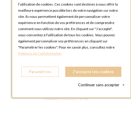
l’utilisation de cookies. Ces cookies sont destinés à vous offrir la
meilleure expérience possible lors de votre navigation sur notre
site. Ils nous permettent également de personnaliser votre
expérience en fonction de vos préférences et de comprendre
comment vous utilisez notre site. En cliquant sur "J’accepte",
vous consentez à l'utilisation de tous les cookies. Vous pouvez
OPTIONS LUXEMBOURG
également personnaliser vos préférences en cliquant sur
13 rue Paul Rischard
"Paramétrer les cookies". Pour en savoir plus, consultez notre
5324 Contern
Politique de Confidentialité
.
LUXEMBOURG
Téléphone :
+352 28 77 87 88
Paramètres
J'accepte les cookies
BOUTIQUE OPTIONS LUXEMBOURG
2, avenue Grand-Duc Jean
Continuer sans accepter
>
L - 1842 HOWALD LUXEMBOURG
LUXEMBOURG
Téléphone :
+352 28 77 87 88