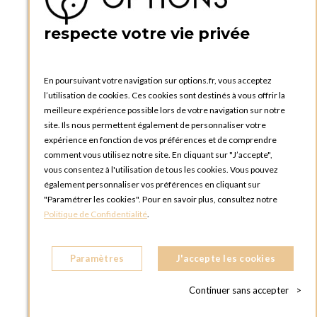
PRATIQUE
respecte votre vie privée
Catalogues et bons de commande
Blog Options
Tutoriels
En poursuivant votre navigation sur options.fr, vous acceptez
l’utilisation de cookies. Ces cookies sont destinés à vous offrir la
meilleure expérience possible lors de votre navigation sur notre
site. Ils nous permettent également de personnaliser votre
expérience en fonction de vos préférences et de comprendre
comment vous utilisez notre site. En cliquant sur "J’accepte",
vous consentez à l'utilisation de tous les cookies. Vous pouvez
OPTIONS LUXEMBOURG
également personnaliser vos préférences en cliquant sur
13 rue Paul Rischard
"Paramétrer les cookies". Pour en savoir plus, consultez notre
5324 Contern
Politique de Confidentialité
.
LUXEMBOURG
Téléphone :
+352 28 77 87 88
Paramètres
J'accepte les cookies
BOUTIQUE OPTIONS LUXEMBOURG
2, avenue Grand-Duc Jean
Continuer sans accepter
>
L - 1842 HOWALD LUXEMBOURG
LUXEMBOURG