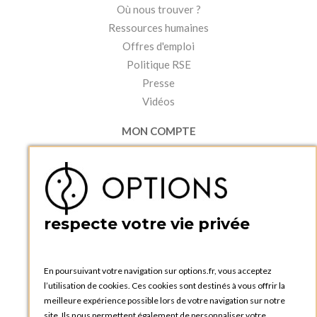
Où nous trouver ?
Ressources humaines
Offres d'emploi
Politique RSE
Presse
Vidéos
MON COMPTE
Accéder à mon compte
Ma liste d'envies
Créer un compte
PRATIQUE
respecte votre vie privée
Catalogues et bons de commande
Blog Options
Tutoriels
En poursuivant votre navigation sur options.fr, vous acceptez
l’utilisation de cookies. Ces cookies sont destinés à vous offrir la
meilleure expérience possible lors de votre navigation sur notre
site. Ils nous permettent également de personnaliser votre