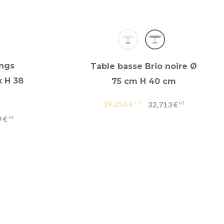
ngs
Table basse Brio noire Ø
x H 38
75 cm H 40 cm
39,256 €
32,713 €
 €