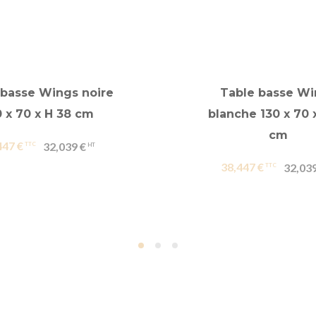
 basse Wings noire
Table basse Wi
0 x 70 x H 38 cm
blanche 130 x 70 
cm
447 €
32,039 €
38,447 €
32,039