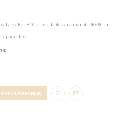
e
table basse Brio H40 cm et la tablette carrée noire 80x80cm
de protection
UR :
JOUTER AU PANIER