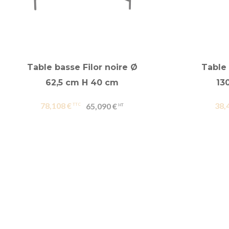
Table basse Filor noire Ø
Table
62,5 cm H 40 cm
13
78,108 €
38,
65,090 €