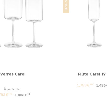
Verres Carel
Flûte Carel 17 
1,783 €
1,486 
À partir de
783 €
1,486 €