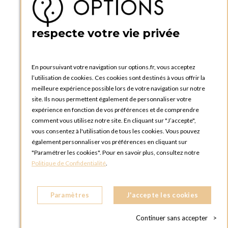
Créer un compte
PRATIQUE
respecte votre vie privée
Catalogues et bons de commande
Blog Options
Tutoriels
En poursuivant votre navigation sur options.fr, vous acceptez
l’utilisation de cookies. Ces cookies sont destinés à vous offrir la
meilleure expérience possible lors de votre navigation sur notre
site. Ils nous permettent également de personnaliser votre
expérience en fonction de vos préférences et de comprendre
comment vous utilisez notre site. En cliquant sur "J’accepte",
vous consentez à l'utilisation de tous les cookies. Vous pouvez
OPTIONS LUXEMBOURG
également personnaliser vos préférences en cliquant sur
13 rue Paul Rischard
"Paramétrer les cookies". Pour en savoir plus, consultez notre
5324 Contern
Politique de Confidentialité
.
LUXEMBOURG
Téléphone :
+352 28 77 87 88
Paramètres
J'accepte les cookies
BOUTIQUE OPTIONS LUXEMBOURG
2, avenue Grand-Duc Jean
Continuer sans accepter
>
L - 1842 HOWALD LUXEMBOURG