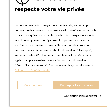
PRATIQUE
respecte votre vie privée
Catalogues et bons de commande
Blog Options
Tutoriels
En poursuivant votre navigation sur options.fr, vous acceptez
l’utilisation de cookies. Ces cookies sont destinés à vous offrir la
meilleure expérience possible lors de votre navigation sur notre
site. Ils nous permettent également de personnaliser votre
expérience en fonction de vos préférences et de comprendre
comment vous utilisez notre site. En cliquant sur "J’accepte",
vous consentez à l'utilisation de tous les cookies. Vous pouvez
OPTIONS LUXEMBOURG
également personnaliser vos préférences en cliquant sur
13 rue Paul Rischard
"Paramétrer les cookies". Pour en savoir plus, consultez notre
5324 Contern
Politique de Confidentialité
.
LUXEMBOURG
Téléphone :
+352 28 77 87 88
Paramètres
J'accepte les cookies
BOUTIQUE OPTIONS LUXEMBOURG
2, avenue Grand-Duc Jean
Continuer sans accepter
>
L - 1842 HOWALD LUXEMBOURG
LUXEMBOURG