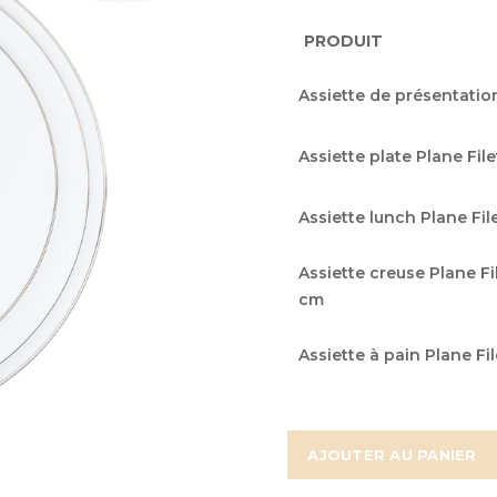
PRODUIT
Articles
Assiette de présentatio
du
produit
Assiette plate Plane Fil
groupé
Assiette lunch Plane Fi
Assiette creuse Plane F
cm
Assiette à pain Plane Fi
AJOUTER AU PANIER