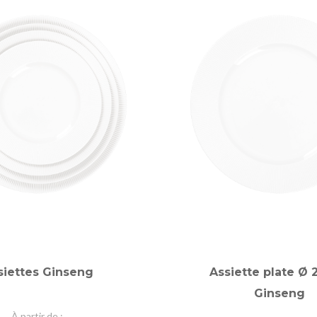
siettes Ginseng
Assiette plate Ø
Ginseng
À partir de