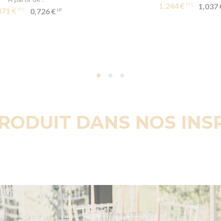
1,244 €
1,037 
871 €
0,726 €
PRODUIT DANS NOS INS