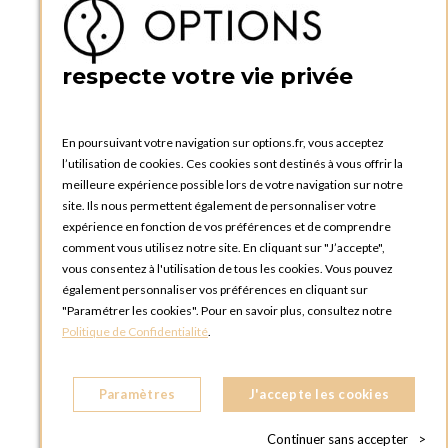
Créer un compte
PRATIQUE
respecte votre vie privée
Catalogues et bons de commande
Blog Options
Tutoriels
En poursuivant votre navigation sur options.fr, vous acceptez
l’utilisation de cookies. Ces cookies sont destinés à vous offrir la
meilleure expérience possible lors de votre navigation sur notre
site. Ils nous permettent également de personnaliser votre
expérience en fonction de vos préférences et de comprendre
comment vous utilisez notre site. En cliquant sur "J’accepte",
vous consentez à l'utilisation de tous les cookies. Vous pouvez
OPTIONS LUXEMBOURG
également personnaliser vos préférences en cliquant sur
13 rue Paul Rischard
"Paramétrer les cookies". Pour en savoir plus, consultez notre
5324 Contern
Politique de Confidentialité
.
LUXEMBOURG
Téléphone :
+352 28 77 87 88
Paramètres
J'accepte les cookies
BOUTIQUE OPTIONS LUXEMBOURG
2, avenue Grand-Duc Jean
Continuer sans accepter
>
L - 1842 HOWALD LUXEMBOURG