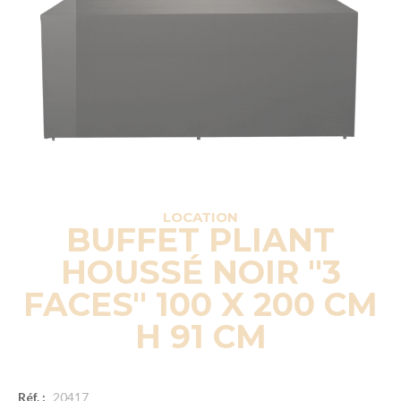
LOCATION
BUFFET PLIANT
HOUSSÉ NOIR "3
FACES" 100 X 200 CM
H 91 CM
Réf. :
20417