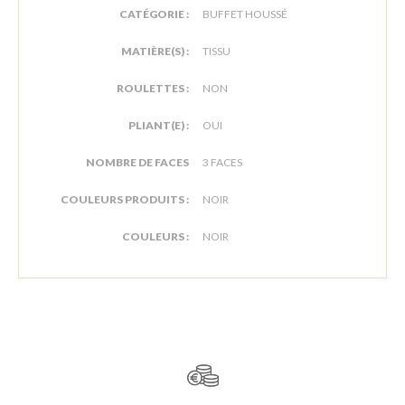
CATÉGORIE :
BUFFET HOUSSÉ
MATIÈRE(S) :
TISSU
ROULETTES :
NON
PLIANT(E) :
OUI
NOMBRE DE FACES
3 FACES
COULEURS PRODUITS :
NOIR
COULEURS :
NOIR