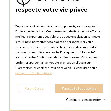
PRATIQUE
respecte votre vie privée
Catalogues et bons de commande
Blog Options
Tutoriels
En poursuivant votre navigation sur options.fr, vous acceptez
l’utilisation de cookies. Ces cookies sont destinés à vous offrir la
meilleure expérience possible lors de votre navigation sur notre
site. Ils nous permettent également de personnaliser votre
expérience en fonction de vos préférences et de comprendre
comment vous utilisez notre site. En cliquant sur "J’accepte",
vous consentez à l'utilisation de tous les cookies. Vous pouvez
OPTIONS LUXEMBOURG
également personnaliser vos préférences en cliquant sur
13 rue Paul Rischard
"Paramétrer les cookies". Pour en savoir plus, consultez notre
5324 Contern
Politique de Confidentialité
.
LUXEMBOURG
Téléphone :
+352 28 77 87 88
Paramètres
J'accepte les cookies
BOUTIQUE OPTIONS LUXEMBOURG
2, avenue Grand-Duc Jean
Continuer sans accepter
>
L - 1842 HOWALD LUXEMBOURG
LUXEMBOURG