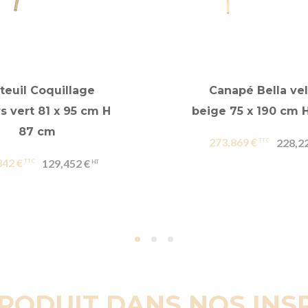
teuil Coquillage
Canapé Bella ve
s vert 81 x 95 cm H
beige 75 x 190 cm 
87 cm
273,869 €
228,2
342 €
129,452 €
PRODUIT DANS NOS INS