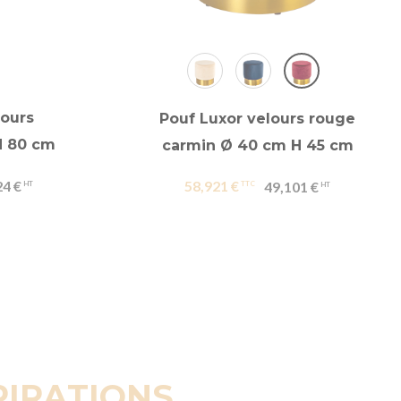
lours
Pouf Luxor velours rouge
H 80 cm
carmin Ø 40 cm H 45 cm
24 €
58,921 €
49,101 €
PIRATIONS