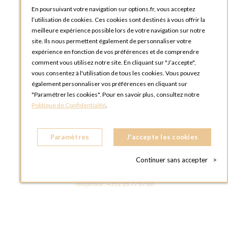
Tutoriels
En poursuivant votre navigation sur options.fr, vous acceptez
l’utilisation de cookies. Ces cookies sont destinés à vous offrir la
meilleure expérience possible lors de votre navigation sur notre
site. Ils nous permettent également de personnaliser votre
expérience en fonction de vos préférences et de comprendre
comment vous utilisez notre site. En cliquant sur "J’accepte",
vous consentez à l'utilisation de tous les cookies. Vous pouvez
OPTIONS LUXEMBOURG
également personnaliser vos préférences en cliquant sur
13 rue Paul Rischard
"Paramétrer les cookies". Pour en savoir plus, consultez notre
5324 Contern
Politique de Confidentialité
.
LUXEMBOURG
Téléphone :
+352 28 77 87 88
Paramètres
J'accepte les cookies
BOUTIQUE OPTIONS LUXEMBOURG
2, avenue Grand-Duc Jean
Continuer sans accepter
>
L - 1842 HOWALD LUXEMBOURG
LUXEMBOURG
Téléphone :
+352 28 77 87 88