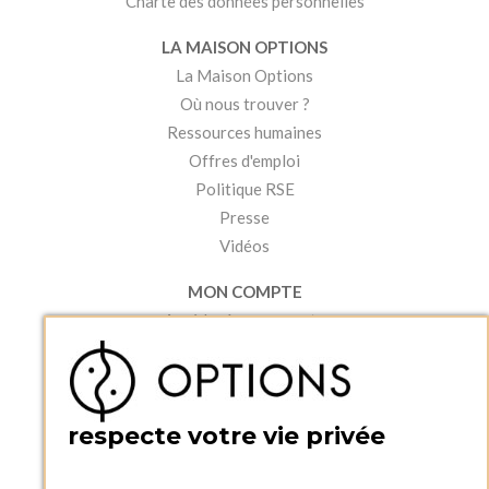
Charte des données personnelles
LA MAISON OPTIONS
La Maison Options
Où nous trouver ?
Ressources humaines
Offres d'emploi
Politique RSE
Presse
Vidéos
MON COMPTE
Accéder à mon compte
Ma liste d'envies
Créer un compte
PRATIQUE
respecte votre vie privée
Catalogues et bons de commande
Blog Options