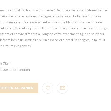
ent soit qualifié de chic et moderne ? Découvrez le fauteuil Stone blanc en
our sublimer vos réceptions, mariages ou séminaires. Le fauteuil Stone se
t contemporain. Son revêtement en simili cuir blanc ajoute une note de
nt avec différents styles de décoration. Idéal pour créer un espace lounge
 détente et convivialité tout au long de votre événement. Que ce soit pour
étente lors d'un séminaire ou un espace VIP lors d'un congrès, le fauteuil
te à toutes vos envies.
H: 78cm
ousse de protection
JOUTER AU PANIER