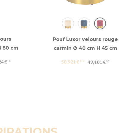
lours
Pouf Luxor velours rouge
H 80 cm
carmin Ø 40 cm H 45 cm
24 €
58,921 €
49,101 €
PIRATIONS