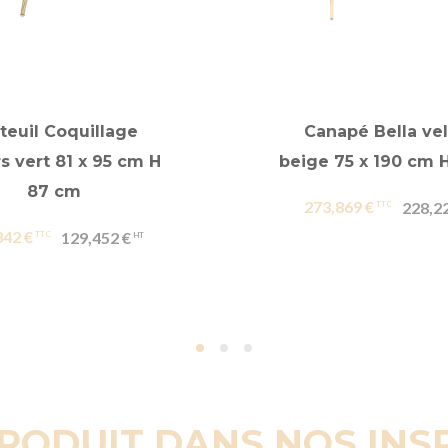
teuil Coquillage
Canapé Bella ve
s vert 81 x 95 cm H
beige 75 x 190 cm 
87 cm
273,869 €
228,2
342 €
129,452 €
PRODUIT DANS NOS INS