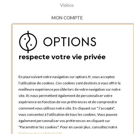
Vidéos
MON COMPTE
Accéder à mon compte
Ma liste d'envies
Créer un compte
PRATIQUE
respecte votre vie privée
Catalogues et bons de commande
Blog Options
Tutoriels
En poursuivant votre navigation sur options.fr, vous acceptez
l’utilisation de cookies. Ces cookies sont destinés à vous offrir la
meilleure expérience possible lors de votre navigation sur notre
site. Ils nous permettent également de personnaliser votre
expérience en fonction de vos préférences et de comprendre
comment vous utilisez notre site. En cliquant sur "J’accepte",
vous consentez à l'utilisation de tous les cookies. Vous pouvez
OPTIONS LUXEMBOURG
également personnaliser vos préférences en cliquant sur
13 rue Paul Rischard
"Paramétrer les cookies". Pour en savoir plus, consultez notre
5324 Contern
Politique de Confidentialité
.