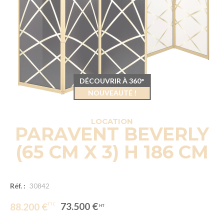
DÉCOUVRIR À 360°
NOUVEAUTÉ !
LOCATION
PARAVENT BEVERLY
(65 CM X 3) H 186 CM
Réf. :
30842
73.500 €
88.200 €