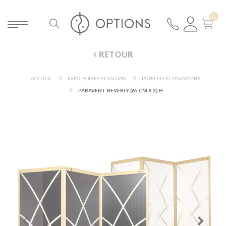
RETOUR
ACCUEIL
EXPO, FOIRES ET SALONS
POTELETS ET PARAVENTS
PARAVENT BEVERLY (65 CM X 3) H 186 CM