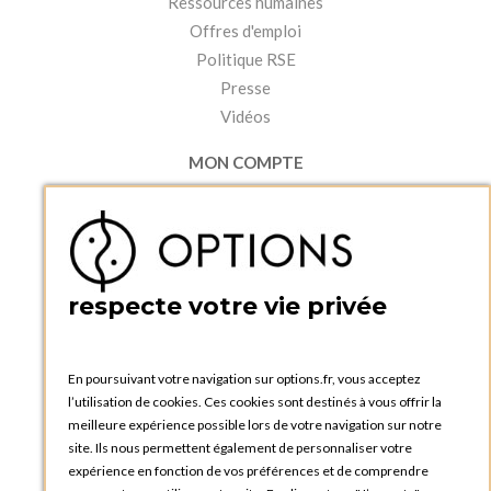
Ressources humaines
Offres d'emploi
Politique RSE
Presse
Vidéos
MON COMPTE
Accéder à mon compte
Ma liste d'envies
Créer un compte
PRATIQUE
respecte votre vie privée
Catalogues et bons de commande
Blog Options
Tutoriels
En poursuivant votre navigation sur options.fr, vous acceptez
l’utilisation de cookies. Ces cookies sont destinés à vous offrir la
meilleure expérience possible lors de votre navigation sur notre
site. Ils nous permettent également de personnaliser votre
expérience en fonction de vos préférences et de comprendre