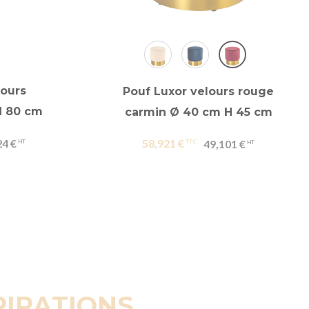
lours
Pouf Luxor velours rouge
H 80 cm
carmin Ø 40 cm H 45 cm
24 €
58,921 €
49,101 €
PIRATIONS