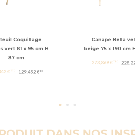
teuil Coquillage
Canapé Bella ve
s vert 81 x 95 cm H
beige 75 x 190 cm 
87 cm
273,869 €
228,2
342 €
129,452 €
PRODUIT DANS NOS INS