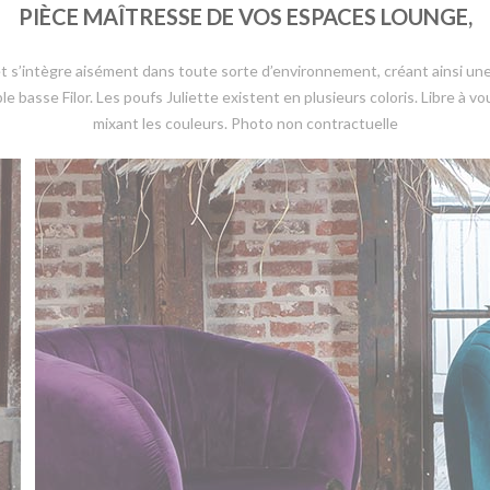
PIÈCE MAÎTRESSE DE VOS ESPACES LOUNGE,
et s’intègre aisément dans toute sorte d’environnement, créant ainsi u
ble basse Filor. Les poufs Juliette existent en plusieurs coloris. Libre à 
mixant les couleurs. Photo non contractuelle