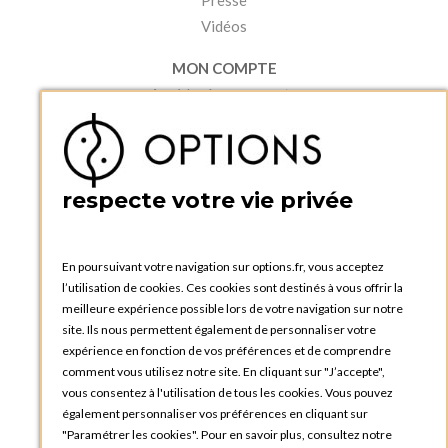
Presse
Vidéos
MON COMPTE
Accéder à mon compte
Ma liste d'envies
Créer un compte
PRATIQUE
respecte votre vie privée
Catalogues et bons de commande
Blog Options
Tutoriels
En poursuivant votre navigation sur options.fr, vous acceptez
l’utilisation de cookies. Ces cookies sont destinés à vous offrir la
meilleure expérience possible lors de votre navigation sur notre
site. Ils nous permettent également de personnaliser votre
expérience en fonction de vos préférences et de comprendre
comment vous utilisez notre site. En cliquant sur "J’accepte",
vous consentez à l'utilisation de tous les cookies. Vous pouvez
OPTIONS LUXEMBOURG
également personnaliser vos préférences en cliquant sur
13 rue Paul Rischard
"Paramétrer les cookies". Pour en savoir plus, consultez notre
5324 Contern