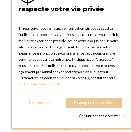
PRATIQUE
respecte votre vie privée
Catalogues et bons de commande
Blog Options
Tutoriels
En poursuivant votre navigation sur options.fr, vous acceptez
l’utilisation de cookies. Ces cookies sont destinés à vous offrir la
meilleure expérience possible lors de votre navigation sur notre
site. Ils nous permettent également de personnaliser votre
expérience en fonction de vos préférences et de comprendre
comment vous utilisez notre site. En cliquant sur "J’accepte",
vous consentez à l'utilisation de tous les cookies. Vous pouvez
OPTIONS LUXEMBOURG
également personnaliser vos préférences en cliquant sur
13 rue Paul Rischard
"Paramétrer les cookies". Pour en savoir plus, consultez notre
5324 Contern
Politique de Confidentialité
.
LUXEMBOURG
Téléphone :
+352 28 77 87 88
Paramètres
J'accepte les cookies
BOUTIQUE OPTIONS LUXEMBOURG
2, avenue Grand-Duc Jean
Continuer sans accepter
>
L - 1842 HOWALD LUXEMBOURG
LUXEMBOURG
Téléphone :
+352 28 77 87 88