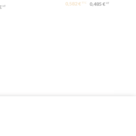
0,582 €
0,485 €
€