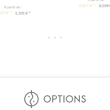
0,611 €
0,509 
À partir de
597 €
1,331 €