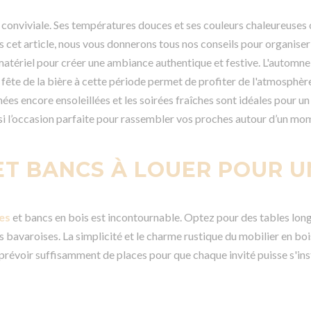
re conviviale. Ses températures douces et ses couleurs chaleureuses 
s cet article, nous vous donnerons tous nos conseils pour organiser 
e matériel pour créer une ambiance authentique et festive. L'autom
e fête de la bière à cette période permet de profiter de l'atmosphè
urnées encore ensoleillées et les soirées fraîches sont idéales pour 
ussi l’occasion parfaite pour rassembler vos proches autour d’un mom
ET BANCS À LOUER POUR U
es
et bancs en bois est incontournable. Optez pour des tables lon
 bavaroises. La simplicité et le charme rustique du mobilier en bo
révoir suffisamment de places pour que chaque invité puisse s'ins