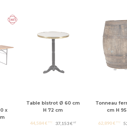
Table bistrot Ø 60 cm
Tonneau fer
0 x
H 72 cm
cm H 95
cm
44,584 €
62,890 €
37,153 €
5