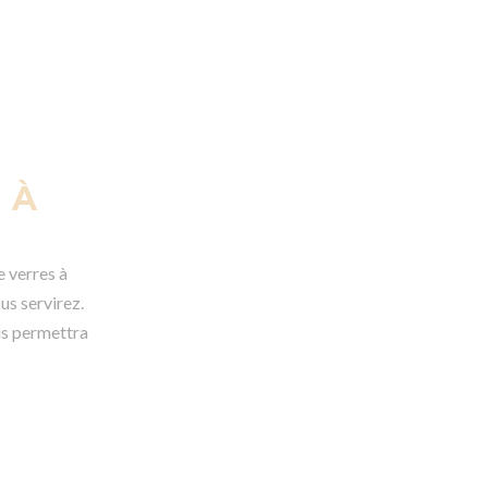
114,096 €
95,080 €
 À
e verres à
us servirez.
ous permettra