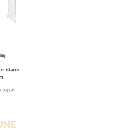
te blanc
 m
3,781 €
UNE