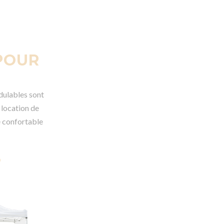
POUR
dulables sont
a location de
e confortable
S