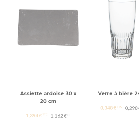
Assiette ardoise 30 x
Verre à bière 2
20 cm
0,348 €
0,290 
1,394 €
1,162 €