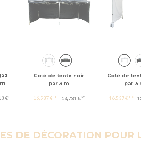
gaz
Côté de tente noir
Côté de ten
cm
par 3 m
par 3
13 €
16,537 €
16,537 €
13,781 €
1
RES DE DÉCORATION POUR 