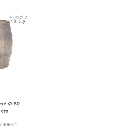
mé Ø 80
Table Nature
 cm
rectangulaire en
chêne 100 x 240 cm H
2,408 €
73 cm