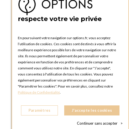
Créer un compte
PRATIQUE
respecte votre vie privée
Catalogues et bons de commande
Blog Options
Tutoriels
En poursuivant votre navigation sur options.fr, vous acceptez
l’utilisation de cookies. Ces cookies sont destinés à vous offrir la
meilleure expérience possible lors de votre navigation sur notre
site. Ils nous permettent également de personnaliser votre
expérience en fonction de vos préférences et de comprendre
comment vous utilisez notre site. En cliquant sur "J’accepte",
vous consentez à l'utilisation de tous les cookies. Vous pouvez
OPTIONS LUXEMBOURG
également personnaliser vos préférences en cliquant sur
13 rue Paul Rischard
"Paramétrer les cookies". Pour en savoir plus, consultez notre
5324 Contern
Politique de Confidentialité
.
LUXEMBOURG
Téléphone :
+352 28 77 87 88
Paramètres
J'accepte les cookies
BOUTIQUE OPTIONS LUXEMBOURG
2, avenue Grand-Duc Jean
Continuer sans accepter
>
L - 1842 HOWALD LUXEMBOURG