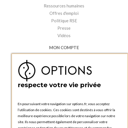
Ressources humaines
Offres d'emploi
Politique RSE
Presse
Vidéos
MON COMPTE
Accéder à mon compte
Ma liste d'envies
Créer un compte
PRATIQUE
respecte votre vie privée
Catalogues et bons de commande
Blog Options
Tutoriels
En poursuivant votre navigation sur options.fr, vous acceptez
l’utilisation de cookies. Ces cookies sont destinés à vous offrir la
meilleure expérience possible lors de votre navigation sur notre
site. Ils nous permettent également de personnaliser votre
expérience en fonction de vos préférences et de comprendre