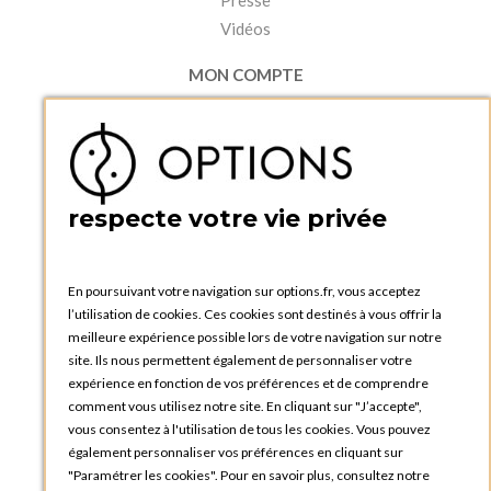
Presse
Vidéos
MON COMPTE
Accéder à mon compte
Ma liste d'envies
Créer un compte
PRATIQUE
respecte votre vie privée
Catalogues et bons de commande
Blog Options
Tutoriels
En poursuivant votre navigation sur options.fr, vous acceptez
l’utilisation de cookies. Ces cookies sont destinés à vous offrir la
meilleure expérience possible lors de votre navigation sur notre
site. Ils nous permettent également de personnaliser votre
expérience en fonction de vos préférences et de comprendre
comment vous utilisez notre site. En cliquant sur "J’accepte",
vous consentez à l'utilisation de tous les cookies. Vous pouvez
OPTIONS LUXEMBOURG
également personnaliser vos préférences en cliquant sur
13 rue Paul Rischard
"Paramétrer les cookies". Pour en savoir plus, consultez notre
5324 Contern