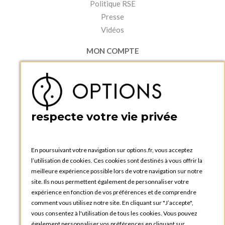
Politique RSE
Presse
Vidéos
MON COMPTE
Accéder à mon compte
Ma liste d'envies
Créer un compte
PRATIQUE
respecte votre vie privée
Catalogues et bons de commande
Blog Options
Tutoriels
En poursuivant votre navigation sur options.fr, vous acceptez
l’utilisation de cookies. Ces cookies sont destinés à vous offrir la
meilleure expérience possible lors de votre navigation sur notre
site. Ils nous permettent également de personnaliser votre
expérience en fonction de vos préférences et de comprendre
comment vous utilisez notre site. En cliquant sur "J’accepte",
vous consentez à l'utilisation de tous les cookies. Vous pouvez
OPTIONS LUXEMBOURG
également personnaliser vos préférences en cliquant sur