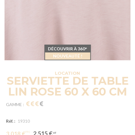
DÉCOUVRIR À 360°
NOUVEAUTÉ !
LOCATION
SERVIETTE DE TABLE
LIN ROSE 60 X 60 CM
GAMME :
Réf. :
19310
2.515 €
3.018 €