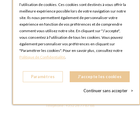
l’utilisation de cookies. Ces cookies sont destinés à vous offrir la
meilleure expérience possible lors de votre navigation sur notre
site. Ils nous permettent également de personnaliser votre
expérience en fonction de vos préférences et de comprendre
comment vous utilisez notre site. En cliquant sur "J’accepte",
vous consentez à l'utilisation de tous les cookies. Vous pouvez
OPTIONS LUXEMBOURG
également personnaliser vos préférences en cliquant sur
13 rue Paul Rischard
"Paramétrer les cookies". Pour en savoir plus, consultez notre
5324 Contern
Politique de Confidentialité
.
LUXEMBOURG
Téléphone :
+352 28 77 87 88
Paramètres
J'accepte les cookies
BOUTIQUE OPTIONS LUXEMBOURG
2, avenue Grand-Duc Jean
Continuer sans accepter
>
L - 1842 HOWALD LUXEMBOURG
LUXEMBOURG
Téléphone :
+352 28 77 87 88