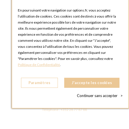
Blog Options
Tutoriels
En poursuivant votre navigation sur options.fr, vous acceptez
l’utilisation de cookies. Ces cookies sont destinés à vous offrir la
meilleure expérience possible lors de votre navigation sur notre
site. Ils nous permettent également de personnaliser votre
expérience en fonction de vos préférences et de comprendre
comment vous utilisez notre site. En cliquant sur "J’accepte",
vous consentez à l'utilisation de tous les cookies. Vous pouvez
OPTIONS LUXEMBOURG
également personnaliser vos préférences en cliquant sur
13 rue Paul Rischard
"Paramétrer les cookies". Pour en savoir plus, consultez notre
5324 Contern
Politique de Confidentialité
.
LUXEMBOURG
Téléphone :
+352 28 77 87 88
Paramètres
J'accepte les cookies
BOUTIQUE OPTIONS LUXEMBOURG
2, avenue Grand-Duc Jean
Continuer sans accepter
>
L - 1842 HOWALD LUXEMBOURG
LUXEMBOURG
Téléphone :
+352 28 77 87 88