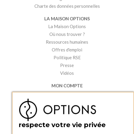
Charte des données personnelles
LA MAISON OPTIONS
La Maison Options
Où nous trouver ?
Ressources humaines
Offres d'emploi
Politique RSE
Presse
Vidéos
MON COMPTE
Accéder à mon compte
Ma liste d'envies
Créer un compte
PRATIQUE
respecte votre vie privée
Catalogues et bons de commande