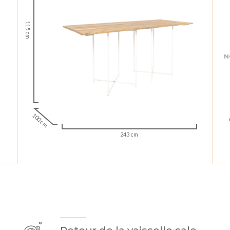
115 cm
N
100 cm
243 cm