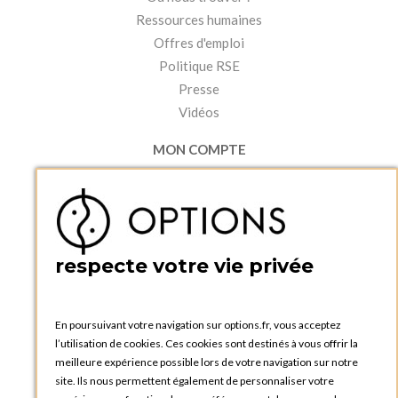
Ressources humaines
Offres d'emploi
Politique RSE
Presse
Vidéos
MON COMPTE
Accéder à mon compte
Ma liste d'envies
Créer un compte
PRATIQUE
respecte votre vie privée
Catalogues et bons de commande
Blog Options
Tutoriels
En poursuivant votre navigation sur options.fr, vous acceptez
l’utilisation de cookies. Ces cookies sont destinés à vous offrir la
meilleure expérience possible lors de votre navigation sur notre
site. Ils nous permettent également de personnaliser votre