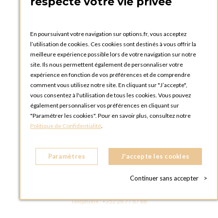
respecte votre vie privée
Catalogues et bons de commande
Blog Options
Tutoriels
En poursuivant votre navigation sur options.fr, vous acceptez
l’utilisation de cookies. Ces cookies sont destinés à vous offrir la
meilleure expérience possible lors de votre navigation sur notre
site. Ils nous permettent également de personnaliser votre
expérience en fonction de vos préférences et de comprendre
comment vous utilisez notre site. En cliquant sur "J’accepte",
vous consentez à l'utilisation de tous les cookies. Vous pouvez
OPTIONS LUXEMBOURG
également personnaliser vos préférences en cliquant sur
13 rue Paul Rischard
"Paramétrer les cookies". Pour en savoir plus, consultez notre
5324 Contern
Politique de Confidentialité
.
LUXEMBOURG
Téléphone :
+352 28 77 87 88
Paramètres
J'accepte les cookies
BOUTIQUE OPTIONS LUXEMBOURG
2, avenue Grand-Duc Jean
Continuer sans accepter
>
L - 1842 HOWALD LUXEMBOURG
LUXEMBOURG
Téléphone :
+352 28 77 87 88