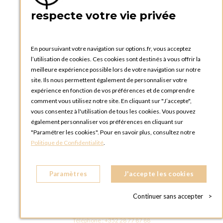
PRATIQUE
respecte votre vie privée
Catalogues et bons de commande
Blog Options
Tutoriels
En poursuivant votre navigation sur options.fr, vous acceptez
l’utilisation de cookies. Ces cookies sont destinés à vous offrir la
meilleure expérience possible lors de votre navigation sur notre
site. Ils nous permettent également de personnaliser votre
expérience en fonction de vos préférences et de comprendre
comment vous utilisez notre site. En cliquant sur "J’accepte",
vous consentez à l'utilisation de tous les cookies. Vous pouvez
OPTIONS LUXEMBOURG
également personnaliser vos préférences en cliquant sur
13 rue Paul Rischard
"Paramétrer les cookies". Pour en savoir plus, consultez notre
5324 Contern
Politique de Confidentialité
.
LUXEMBOURG
Téléphone :
+352 28 77 87 88
Paramètres
J'accepte les cookies
BOUTIQUE OPTIONS LUXEMBOURG
2, avenue Grand-Duc Jean
Continuer sans accepter
>
L - 1842 HOWALD LUXEMBOURG
LUXEMBOURG
Téléphone :
+352 28 77 87 88